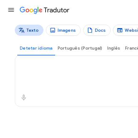
Tradutor
Texto
Imagens
Docs
Websi
Tipos de tradução
Tradução do texto
Detetar idioma
Português (Portugal)
Inglês
Franc
Texto de partida