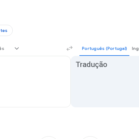
tes
ês
Português (Portugal)
Ing
Resultados da tradução
Tradução