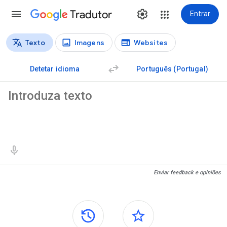
Tradutor
Entrar
Texto
Imagens
Websites
Tipos de tradução
Tradução do texto
Detetar idioma
Português (Portugal)
Texto de partida
Resultados da tradução
Enviar feedback e opiniões
Painéis laterais